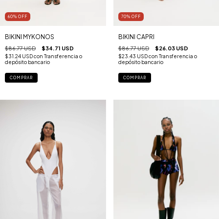
60
%
OFF
70
%
OFF
BIKINI MYKONOS
BIKINI CAPRI
$86.77 USD
$34.71 USD
$86.77 USD
$26.03 USD
$31.24 USD
con
Transferencia o
$23.43 USD
con
Transferencia o
depósito bancario
depósito bancario
COMPRAR
COMPRAR