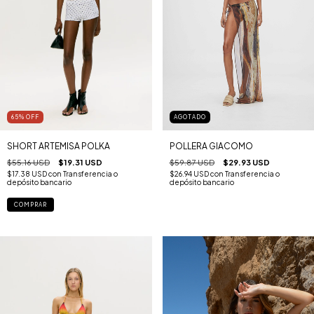
AGOTADO
65
%
OFF
POLLERA GIACOMO
SHORT ARTEMISA POLKA
$59.87 USD
$29.93 USD
$55.16 USD
$19.31 USD
$26.94 USD
con
Transferencia o
$17.38 USD
con
Transferencia o
depósito bancario
depósito bancario
COMPRAR