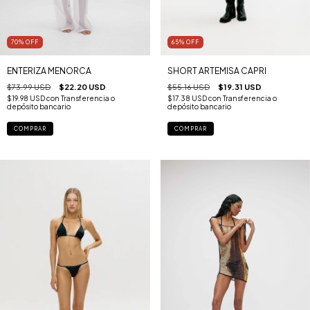
65
%
OFF
70
%
OFF
SHORT ARTEMISA CAPRI
ENTERIZA MENORCA
$55.16 USD
$19.31 USD
$73.99 USD
$22.20 USD
$17.38 USD
con
Transferencia o
$19.98 USD
con
Transferencia o
depósito bancario
depósito bancario
COMPRAR
COMPRAR