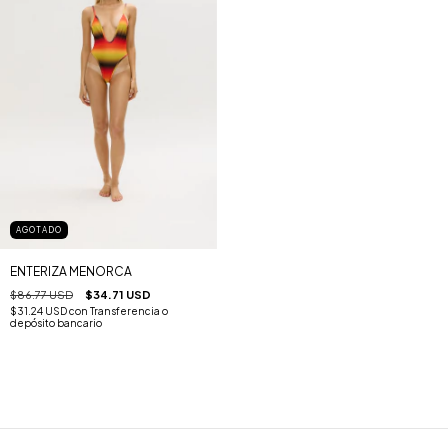
AGOTADO
ENTERIZA MENORCA
$86.77 USD
$34.71 USD
$31.24 USD
con
Transferencia o
depósito bancario