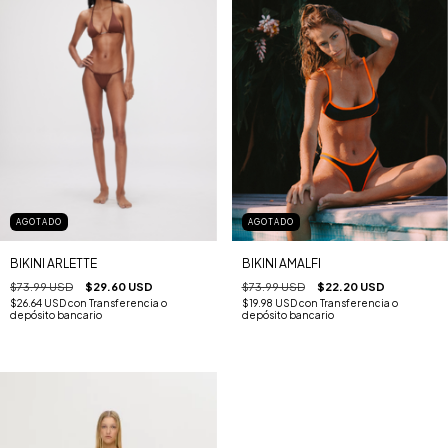
AGOTADO
AGOTADO
BIKINI ARLETTE
BIKINI AMALFI
$73.99 USD
$29.60 USD
$73.99 USD
$22.20 USD
$26.64 USD
con
Transferencia o
$19.98 USD
con
Transferencia o
depósito bancario
depósito bancario