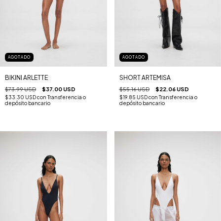
AGOTADO
AGOTADO
BIKINI ARLETTE
SHORT ARTEMISA
$73.99 USD
$37.00 USD
$55.16 USD
$22.06 USD
$33.30 USD
con
Transferencia o
$19.85 USD
con
Transferencia o
depósito bancario
depósito bancario