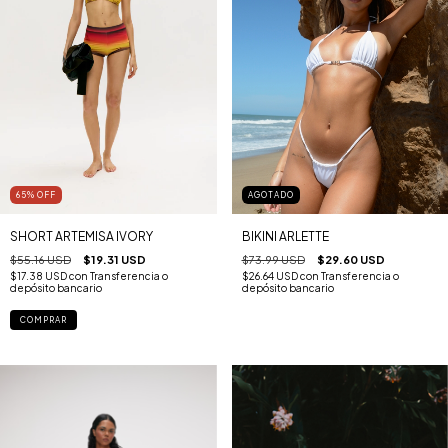
65
%
OFF
AGOTADO
SHORT ARTEMISA IVORY
BIKINI ARLETTE
$55.16 USD
$19.31 USD
$73.99 USD
$29.60 USD
$17.38 USD
con
Transferencia o
$26.64 USD
con
Transferencia o
depósito bancario
depósito bancario
COMPRAR