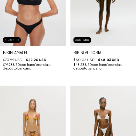
AGOTADO
AGOTADO
BIKINI AMALFI
BIKINI VITTORIA
$73.99 USD
$22.20 USD
$80.05 USD
$48.03 USD
$19.98 USD
con
Transferencia o
$43.23 USD
con
Transferencia o
depósito bancario
depósito bancario