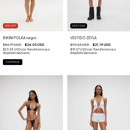
AGOTADO
70
%
OFF
VESTIDO ZEYLA
BIKINI POLKA negro
$70.63 USD
$21.19 USD
$86.77 USD
$26.03 USD
$19.07 USD
con
Transferencia o
$23.43 USD
con
Transferencia o
depósito bancario
depósito bancario
COMPRAR