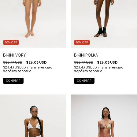
70
%
OFF
70
%
OFF
BIKINI IVORY
BIKINI POLKA
$86.77 USD
$26.03 USD
$86.77 USD
$26.03 USD
$23.43 USD
con
Transferencia o
$23.43 USD
con
Transferencia o
depósito bancario
depósito bancario
COMPRAR
COMPRAR