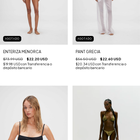
AGOTADO
AGOTADO
ENTERIZA MENORCA
PANT GRECIA
$73.99 USD
$22.20 USD
$56.50 USD
$22.60 USD
$19.98 USD
con
Transferencia o
$20.34 USD
con
Transferencia o
depósito bancario
depósito bancario