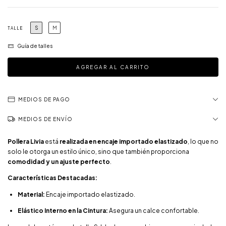
S
M
TALLE
Guía de talles
MEDIOS DE PAGO
MEDIOS DE ENVÍO
Pollera Livia
está
realizada en encaje importado elastizado
, lo que no
solo le otorga un estilo único, sino que también proporciona
comodidad y un ajuste perfecto
.
Características Destacadas:
Material:
Encaje importado elastizado.
Elástico Interno en la Cintura:
Asegura un calce confortable.