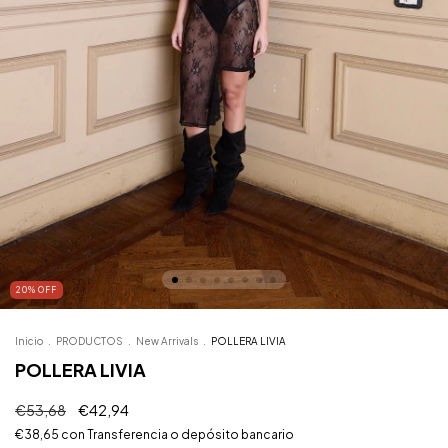
20
%
OFF
Inicio
.
PRODUCTOS
.
New Arrivals
.
POLLERA LIVIA
POLLERA LIVIA
€53,68
€42,94
€38,65
con
Transferencia o depósito bancario