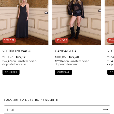
30
%
OFF
30
%
OFF
30
VESTIDO MONACO
CAMISA GILDA
VES
€110,27
€77,19
€110,85
€77,60
€134
€69,47
con
Transferencia o
€69,84
con
Transferencia o
€84,
depósito bancario
depósito bancario
depó
COMPRAR
COMPRAR
CO
SUSCRIBITE A NUESTRO NEWSLETTER