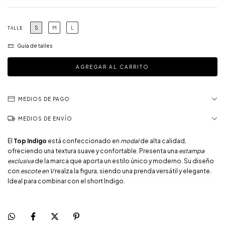
S
M
L
TALLE
Guía de talles
MEDIOS DE PAGO
MEDIOS DE ENVÍO
El
Top Indigo
está confeccionado en
modal
de alta calidad,
ofreciendo una textura suave y confortable. Presenta una
estampa
exclusiva
de la marca que aporta un estilo único y moderno. Su diseño
con
escote en V
realza la figura, siendo una prenda versátil y elegante.
Ideal para combinar con el short Indigo.