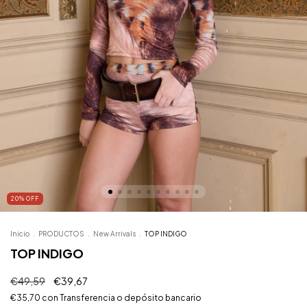
20
%
OFF
Inicio
.
PRODUCTOS
.
New Arrivals
.
TOP INDIGO
TOP INDIGO
€49,59
€39,67
€35,70
con
Transferencia o depósito bancario