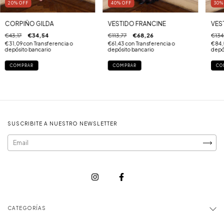
20
%
OFF
40
%
OFF
30
CORPIÑO GILDA
VESTIDO FRANCINE
VES
€43,17
€34,54
€113,77
€68,26
€134
€31,09
con
Transferencia o
€61,43
con
Transferencia o
€84,
depósito bancario
depósito bancario
depó
COMPRAR
COMPRAR
CO
SUSCRIBITE A NUESTRO NEWSLETTER
CATEGORÍAS