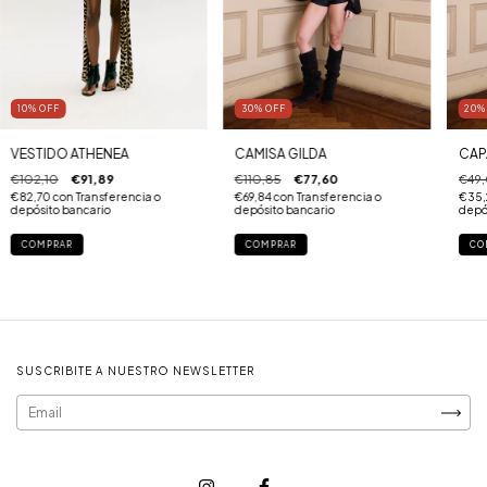
10
%
OFF
30
%
OFF
20
VESTIDO ATHENEA
CAMISA GILDA
CAP
€102,10
€91,89
€110,85
€77,60
€49,
€82,70
con
Transferencia o
€69,84
con
Transferencia o
€35,
depósito bancario
depósito bancario
depó
COMPRAR
COMPRAR
SUSCRIBITE A NUESTRO NEWSLETTER