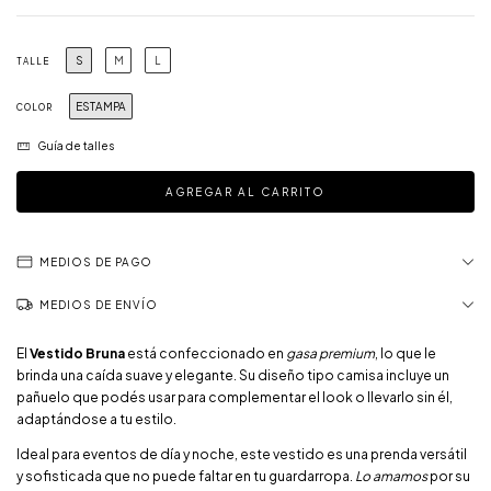
S
M
L
TALLE
ESTAMPA
COLOR
Guía de talles
MEDIOS DE PAGO
MEDIOS DE ENVÍO
El
Vestido Bruna
está confeccionado en
gasa premium
, lo que le
brinda una caída suave y elegante. Su diseño tipo camisa incluye un
pañuelo que podés usar para complementar el look o llevarlo sin él,
adaptándose a tu estilo.
Ideal para eventos de día y noche, este vestido es una prenda versátil
y sofisticada que no puede faltar en tu guardarropa.
Lo amamos
por su