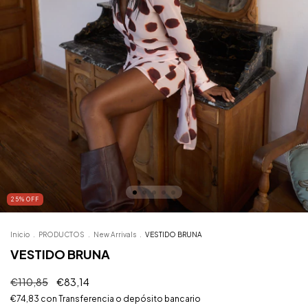
25
%
OFF
Inicio
.
PRODUCTOS
.
New Arrivals
.
VESTIDO BRUNA
VESTIDO BRUNA
€110,85
€83,14
€74,83
con
Transferencia o depósito bancario