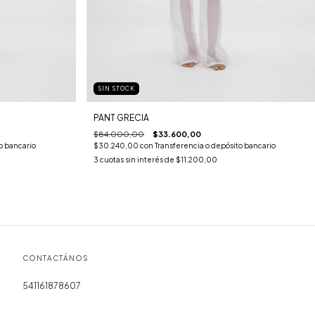
SIN STOCK
PANT GRECIA
$84.000,00
$33.600,00
$30.240,00
con
Transferencia o depósito bancario
o bancario
3
cuotas sin interés de
$11.200,00
CONTACTÁNOS
541161878607