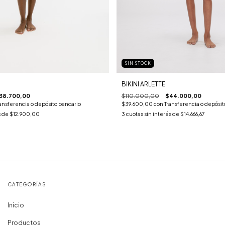
SIN STOCK
BIKINI ARLETTE
38.700,00
$110.000,00
$44.000,00
ansferencia o depósito bancario
$39.600,00
con
Transferencia o depósit
s de
$12.900,00
3
cuotas sin interés de
$14.666,67
CATEGORÍAS
Inicio
Productos