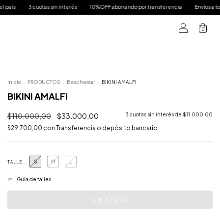
interés
10%OFF abonando por transferencia
Envíos a todo el país
3 cuotas 
0
Inicio
.
PRODUCTOS
.
Beachwear
.
BIKINI AMALFI
BIKINI AMALFI
$110.000,00
$33.000,00
3
cuotas sin interés de
$11.000,00
$29.700,00
con
Transferencia o depósito bancario
S
M
L
TALLE
Guía de talles