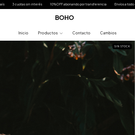
erés
10%OFF abonando por transferencia
Envíos a todo el país
3 cuotas sin 
BOHO
Inicio
Productos
Contacto
Cambios
SIN STOCK