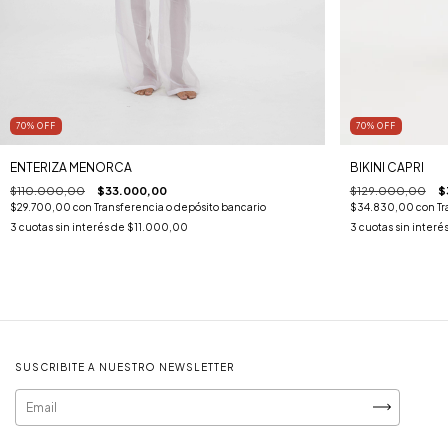
70
%
OFF
70
%
OFF
BIKINI CAPRI
ENTERIZA MENORCA
$129.000,00
$
$110.000,00
$33.000,00
$34.830,00
con
Tr
$29.700,00
con
Transferencia o depósito bancario
3
cuotas sin interé
3
cuotas sin interés de
$11.000,00
SUSCRIBITE A NUESTRO NEWSLETTER