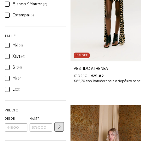
Blanco Y Marrón
(2)
Estampa
(5)
TALLE
M/l
(4)
Xs/s
10
%
OFF
(4)
S
(34)
VESTIDO ATHENEA
€102,10
€91,89
M
(34)
€82,70
con
Transferencia o depósito banc
L
(21)
PRECIO
DESDE
HASTA