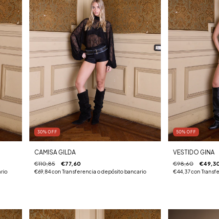
30
%
OFF
50
%
OFF
CAMISA GILDA
VESTIDO GINA
€110,85
€77,60
€98,60
€49,3
rio
€69,84
con
Transferencia o depósito bancario
€44,37
con
Transfe