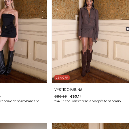
25
%
OFF
VESTIDO BRUNA
0
€110,85
€83,14
rencia o depósito bancario
€74,83
con
Transferencia o depósito bancario