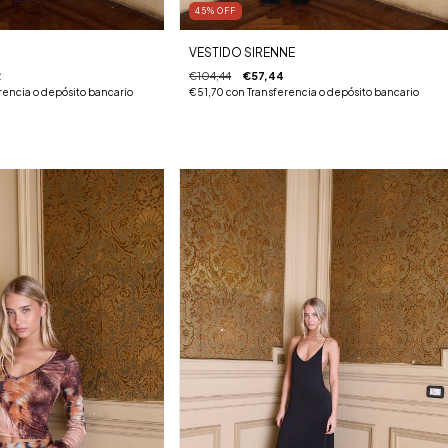
45
%
OFF
VESTIDO SIRENNE
2
€104,44
€57,44
rencia o depósito bancario
€51,70
con
Transferencia o depósito bancario