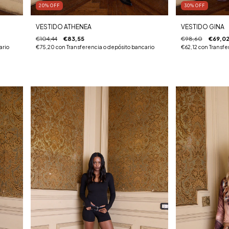
20
%
OFF
30
%
OFF
VESTIDO ATHENEA
VESTIDO GINA
€104,44
€83,55
€98,60
€69,0
ario
€75,20
con
Transferencia o depósito bancario
€62,12
con
Transfe