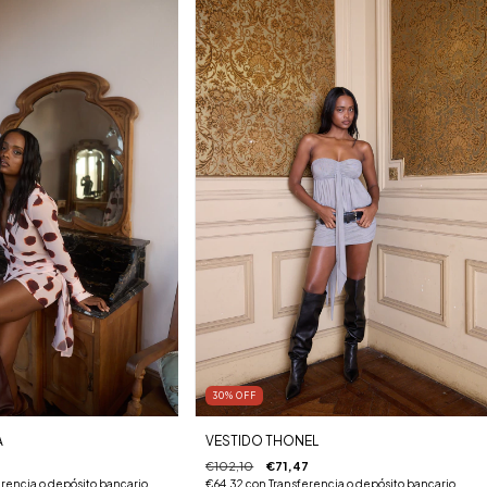
30
%
OFF
A
VESTIDO THONEL
4
€102,10
€71,47
rencia o depósito bancario
€64,32
con
Transferencia o depósito bancario