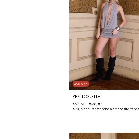
20
%
OFF
VESTIDO JETTE
€98,60
€78,88
€70,99
con
Transferencia o depósito banca