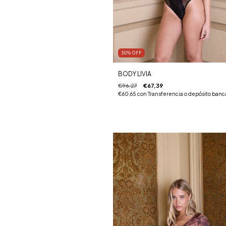
30
%
OFF
BODY LIVIA
€96,27
€67,39
€60,65
con
Transferencia o depósito banc