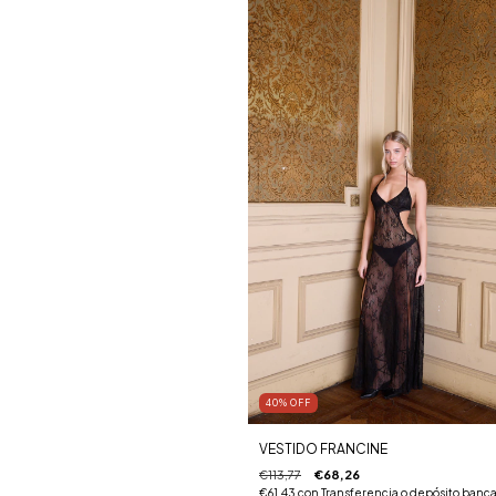
40
%
OFF
VESTIDO FRANCINE
€113,77
€68,26
€61,43
con
Transferencia o depósito banca