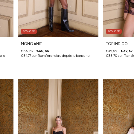
30
%
OFF
20
%
OFF
MONO ANIE
TOP INDIGO
€86,93
€60,85
€49,59
€39,67
ario
€54,77
con
Transferencia o depósito bancario
€35,70
con
Transf