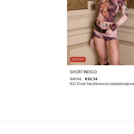
20
%
OFF
SHORT INDIGO
€37,92
€30,34
€27,31
con
Transferencia o depósito banca