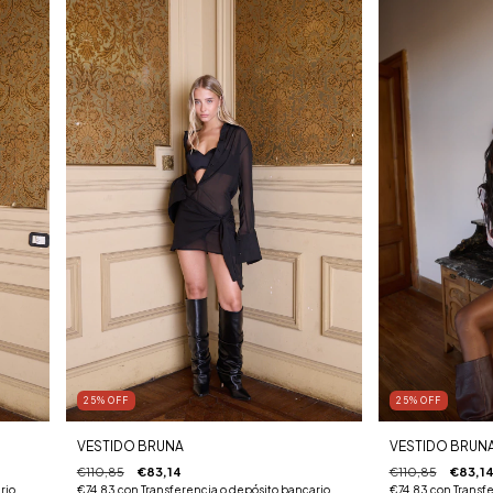
25
%
OFF
25
%
OFF
VESTIDO BRUNA
VESTIDO BRUN
€110,85
€83,14
€110,85
€83,1
rio
€74,83
con
Transferencia o depósito bancario
€74,83
con
Transfe