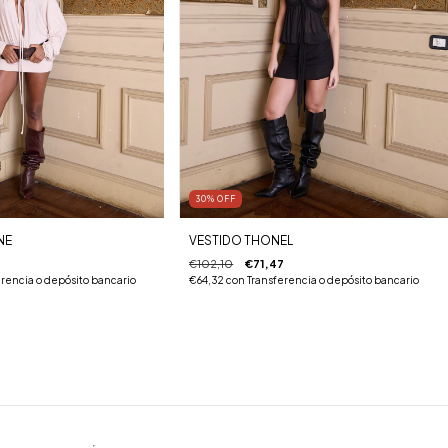
30
%
OFF
NE
VESTIDO THONEL
4
€102,10
€71,47
rencia o depósito bancario
€64,32
con
Transferencia o depósito bancario