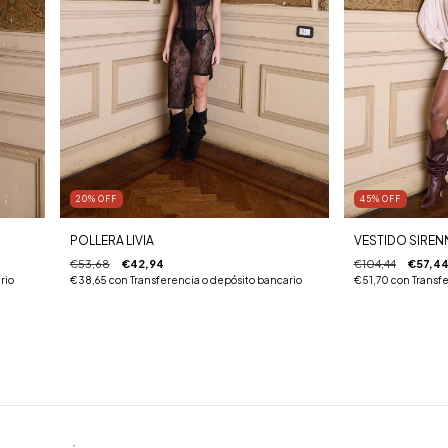
20
%
OFF
45
%
OFF
POLLERA LIVIA
VESTIDO SIREN
€53,68
€42,94
€104,44
€57,4
rio
€38,65
con
Transferencia o depósito bancario
€51,70
con
Transfe