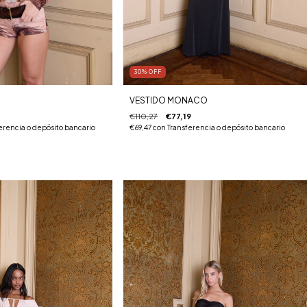
30
%
OFF
VESTIDO MONACO
€110,27
€77,19
erencia o depósito bancario
€69,47
con
Transferencia o depósito bancario