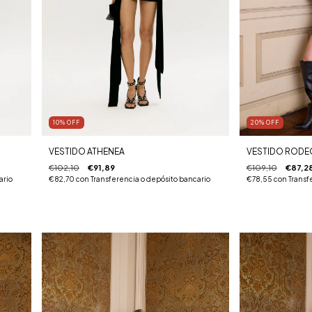
10
%
OFF
20
%
OFF
VESTIDO ATHENEA
VESTIDO RODE
€102,10
€91,89
€109,10
€87,2
ario
€82,70
con
Transferencia o depósito bancario
€78,55
con
Transf