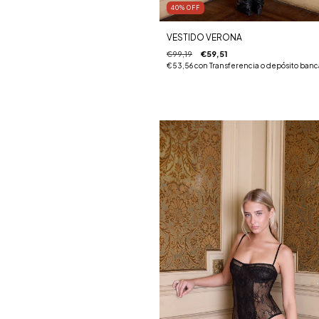
40
%
OFF
VESTIDO VERONA
€99,19
€59,51
€53,56
con
Transferencia o depósito banc