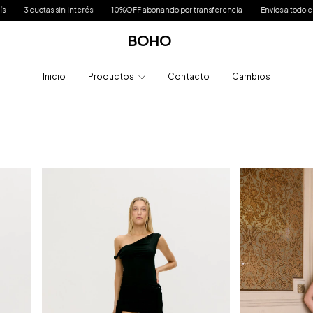
OFF abonando por transferencia
Envíos a todo el país
3 cuotas sin interés
BOHO
Inicio
Productos
Contacto
Cambios