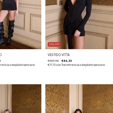
20
%
OFF
O
VESTIDO VITTA
8
€107,94
€86,35
erencia o depósito bancario
€77,72
con
Transferencia o depósito bancario