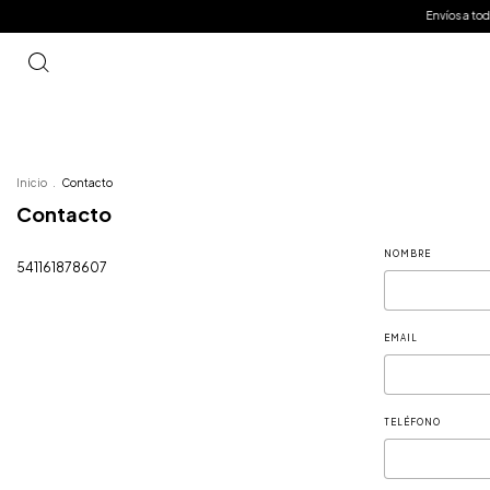
Envíos a todo e
Inicio
.
Contacto
Contacto
NOMBRE
541161878607
EMAIL
TELÉFONO