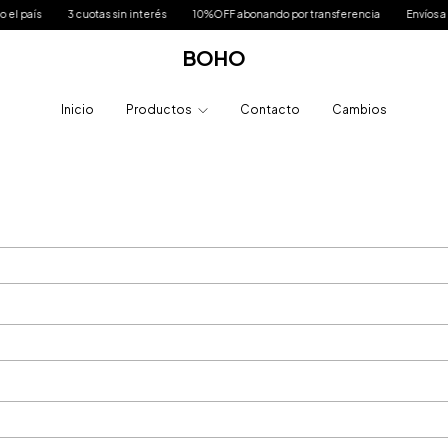
l país
3 cuotas sin interés
10%OFF abonando por transferencia
Envíos a to
BOHO
Inicio
Productos
Contacto
Cambios