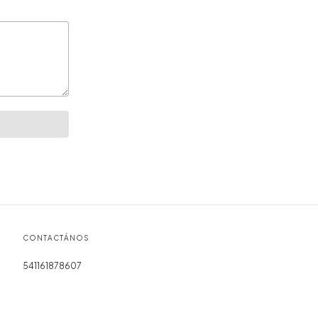
CONTACTÁNOS
541161878607