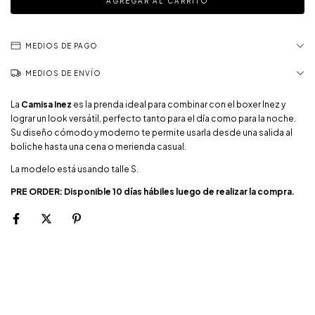
MEDIOS DE PAGO
MEDIOS DE ENVÍO
La
Camisa Inez
es la prenda ideal para combinar con el boxer Inez y
lograr un look versátil, perfecto tanto para el día como para la noche.
Su diseño cómodo y moderno te permite usarla desde una salida al
boliche hasta una cena o merienda casual.
La modelo está usando talle S.
PRE ORDER: Disponible 10 días hábiles luego de realizar la compra.