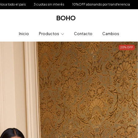
 sin interés
10%OFF abonando por transferencia
Envíos a todo el país
3 cuo
BOHO
Inicio
Productos
Contacto
Cambios
20
%
OFF