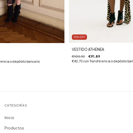
10
%
OFF
VESTIDO ATHENEA
€102,10
€91,89
€82,70
con
Transferencia o depósito ban
rencia o depósito bancario
CATEGORÍAS
Inicio
Productos