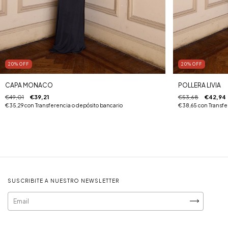
20
%
OFF
20
%
OFF
CAPA MONACO
POLLERA LIVIA
€49,01
€39,21
€53,68
€42,94
€35,29
con
Transferencia o depósito bancario
€38,65
con
Transfe
SUSCRIBITE A NUESTRO NEWSLETTER