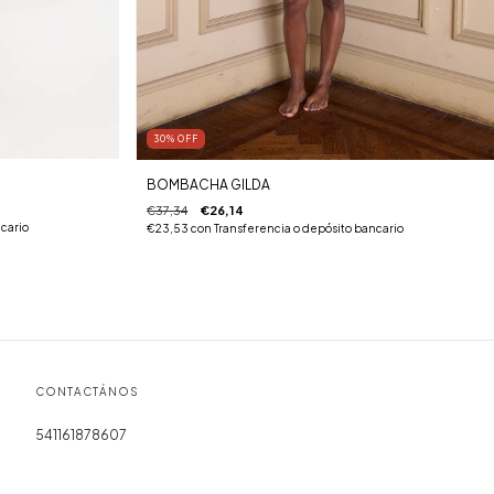
30
%
OFF
BOMBACHA GILDA
€37,34
€26,14
cario
€23,53
con
Transferencia o depósito bancario
CONTACTÁNOS
541161878607